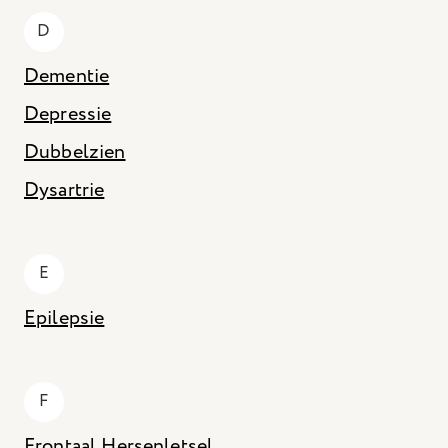
D
Dementie
Depressie
Dubbelzien
Dysartrie
E
Epilepsie
F
Frontaal Hersenletsel