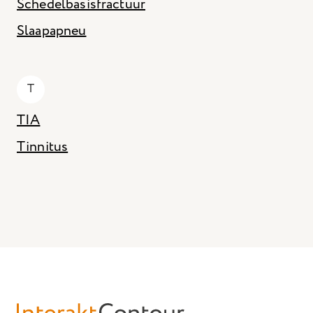
Schedelbasisfractuur
Slaapapneu
T
TIA
Tinnitus