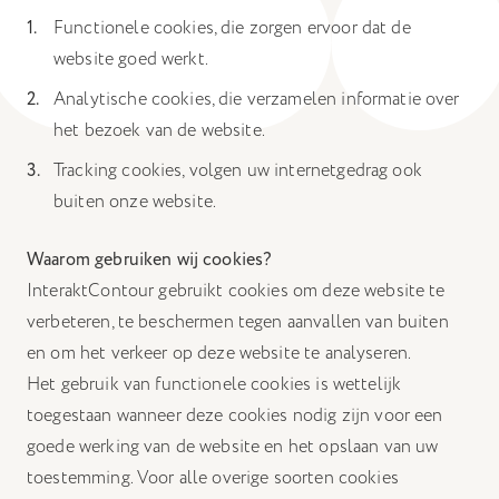
Hiermee kunnen we u relevante advertenties tonen op
Functionele cookies, die zorgen ervoor dat de
websites en apps van derden, zoals Facebook en Instagram.
website goed werkt.
Het uitschakelen van bepaalde cookies kan
Analytische cookies, die verzamelen informatie over
ervoor zorgen dat gerelateerde functionaliteit
het bezoek van de website.
niet goed werkt. U kunt uw voorkeuren op elk
Tracking cookies, volgen uw internetgedrag ook
moment wijzigen.
buiten onze website.
Meer informatie
Waarom gebruiken wij cookies?
InteraktContour gebruikt cookies om deze website te
Accepteer alle cookies
verbeteren, te beschermen tegen aanvallen van buiten
en om het verkeer op deze website te analyseren.
Bewaar voorkeuren
Het gebruik van functionele cookies is wettelijk
toegestaan wanneer deze cookies nodig zijn voor een
goede werking van de website en het opslaan van uw
toestemming. Voor alle overige soorten cookies