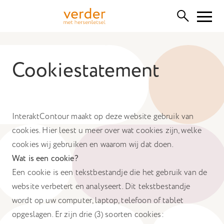
Functionele cookies
Cookiestatement
Deze cookies zijn nodig voor het correct functioneren van
de website. Let op, deze kunt u niet uitschakelen.
Cookies van derden
Hiermee kunnen we inhoud van derden insluiten, zoals
InteraktContour maakt op deze website gebruik van
YouTube, Vimeo of SoundCloud. Het uitschakelen hiervan
cookies. Hier leest u meer over wat cookies zijn, welke
kan bepaalde functionaliteiten van de website verwijderen.
cookies wij gebruiken en waarom wij dat doen.
Analytische cookies
Wat is een cookie?
Hiermee kunnen we de prestaties van onze website
Een cookie is een tekstbestandje die het gebruik van de
monitoren en verbeteren, evenals anoniem
website verbetert en analyseert. Dit tekstbestandje
gebruikersonderzoek uitvoeren.
wordt op uw computer, laptop, telefoon of tablet
Advertentie cookies
opgeslagen. Er zijn drie (3) soorten cookies: