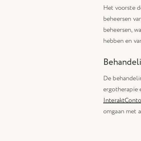
Het voorste d
beheersen van
beheersen, wa
hebben en van 
Behandel
De behandelin
ergotherapie 
InteraktCont
omgaan met al