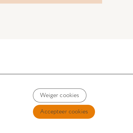
n derden insluiten, zoals YouTube, Vimeo
len hiervan kan bepaalde functionaliteiten
el
te advertenties tonen op websites en apps
Weiger cookies
n Instagram.
Accepteer cookies
Accepteer alle cookies