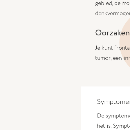
gebied, de fro
denkvermogen,
Oorzaken
Je kunt front
tumor, een in
Symptome
De symptomen 
het is. Symp