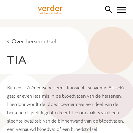
Functionele cookies
Deze cookies zijn nodig voor het correct functioneren van
Over hersenletsel
de website. Let op, deze kunt u niet uitschakelen.
TIA
Cookies van derden
Hiermee kunnen we inhoud van derden insluiten, zoals
YouTube, Vimeo of SoundCloud. Het uitschakelen hiervan
kan bepaalde functionaliteiten van de website verwijderen.
Bij een TIA (medische term: Transient Ischaemic Attack)
Analytische cookies
gaat er even iets mis in de bloedvaten van de hersenen.
Hiermee kunnen we de prestaties van onze website
Hierdoor wordt de bloedtoevoer naar een deel van de
monitoren en verbeteren, evenals anoniem
hersenen tijdelijk geblokkeerd. De oorzaak is vaak een
gebruikersonderzoek uitvoeren.
slechte kwaliteit van de binnenwand van de bloedvaten,
Advertentie cookies
een vernauwd bloedvat of een bloedstolsel.