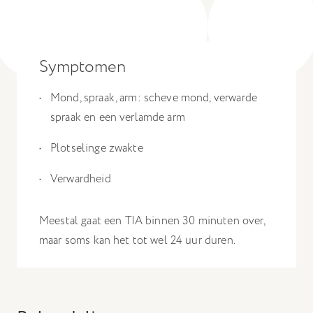
Hiermee kunnen we u relevante advertenties tonen op
websites en apps van derden, zoals Facebook en Instagram.
Het uitschakelen van bepaalde cookies kan
Symptomen
ervoor zorgen dat gerelateerde functionaliteit
Mond, spraak, arm: scheve mond, verwarde
niet goed werkt. U kunt uw voorkeuren op elk
spraak en een verlamde arm
moment wijzigen.
Meer informatie
Plotselinge zwakte
Verwardheid
Accepteer alle cookies
Meestal gaat een TIA binnen 30 minuten over,
Bewaar voorkeuren
maar soms kan het tot wel 24 uur duren.