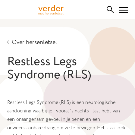
Functionele cookies
Deze cookies zijn nodig voor het correct functioneren van
Over hersenletsel
de website. Let op, deze kunt u niet uitschakelen.
Restless Legs
Cookies van derden
Hiermee kunnen we inhoud van derden insluiten, zoals
Syndrome (RLS)
YouTube, Vimeo of SoundCloud. Het uitschakelen hiervan
kan bepaalde functionaliteiten van de website verwijderen.
Analytische cookies
Restless Legs Syndrome (RLS) is een neurologische
Hiermee kunnen we de prestaties van onze website
monitoren en verbeteren, evenals anoniem
aandoening waarbij je - vooral ‘s nachts - last hebt van
gebruikersonderzoek uitvoeren.
een onaangenaam gevoel in je benen en een
onweerstaanbare drang om ze te bewegen. Het staat ook
Advertentie cookies