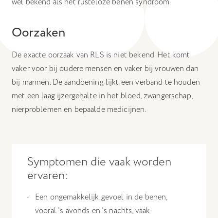
wel bekend als het rusteloze benen syndroom.
Hiermee kunnen we u relevante advertenties tonen op
websites en apps van derden, zoals Facebook en Instagram.
Oorzaken
Het uitschakelen van bepaalde cookies kan
De exacte oorzaak van RLS is niet bekend. Het komt
ervoor zorgen dat gerelateerde functionaliteit
vaker voor bij oudere mensen en vaker bij vrouwen dan
niet goed werkt. U kunt uw voorkeuren op elk
bij mannen. De aandoening lijkt een verband te houden
moment wijzigen.
met een laag ijzergehalte in het bloed, zwangerschap,
Meer informatie
nierproblemen en bepaalde medicijnen.
Accepteer alle cookies
Bewaar voorkeuren
Symptomen die vaak worden
ervaren:
Een ongemakkelijk gevoel in de benen,
vooral 's avonds en ’s nachts, vaak