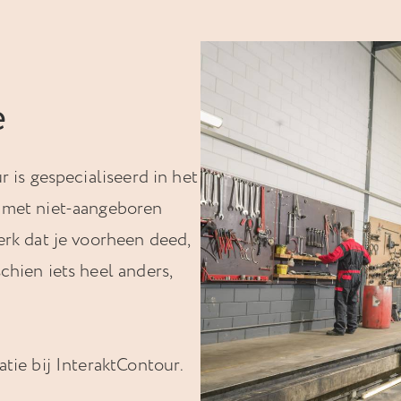
e
 is gespecialiseerd in het
 met niet-aangeboren
erk dat je voorheen deed,
hien iets heel anders,
tie bij InteraktContour.