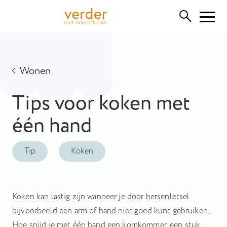
Functionele cookies
Deze cookies zijn nodig voor het correct functioneren van
Wonen
de website. Let op, deze kunt u niet uitschakelen.
Tips voor koken met
Cookies van derden
Hiermee kunnen we inhoud van derden insluiten, zoals
één hand
YouTube, Vimeo of SoundCloud. Het uitschakelen hiervan
kan bepaalde functionaliteiten van de website verwijderen.
Tip
Koken
Analytische cookies
Hiermee kunnen we de prestaties van onze website
monitoren en verbeteren, evenals anoniem
Koken kan lastig zijn wanneer je door hersenletsel
gebruikersonderzoek uitvoeren.
bijvoorbeeld een arm of hand niet goed kunt gebruiken.
Advertentie cookies
Hoe snijd je met één hand een komkommer, een stuk