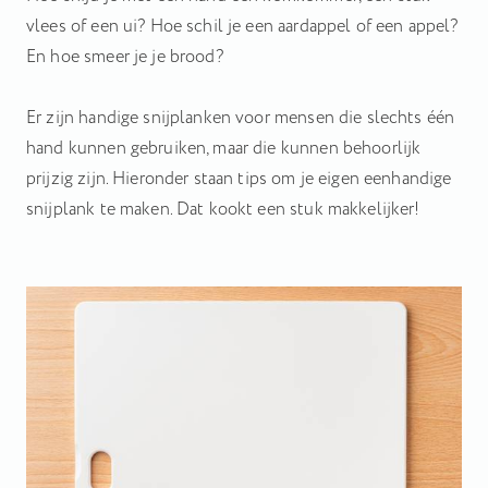
Hiermee kunnen we u relevante advertenties tonen op
vlees of een ui? Hoe schil je een aardappel of een appel?
websites en apps van derden, zoals Facebook en Instagram.
En hoe smeer je je brood?
Het uitschakelen van bepaalde cookies kan
Er zijn handige snijplanken voor mensen die slechts één
ervoor zorgen dat gerelateerde functionaliteit
hand kunnen gebruiken, maar die kunnen behoorlijk
niet goed werkt. U kunt uw voorkeuren op elk
prijzig zijn. Hieronder staan tips om je eigen eenhandige
moment wijzigen.
snijplank te maken. Dat kookt een stuk makkelijker!
Meer informatie
Accepteer alle cookies
Bewaar voorkeuren