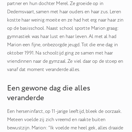
Hiermee kunnen we u relevante advertenties tonen op
partner en hun dochter Merel. Ze groeide op in
websites en apps van derden, zoals Facebook en Instagram.
Dedemsvaart, samen met haar ouders en haar zus. Leren
kostte haar weinig moeite en ze had het erg naar haar zin
Het uitschakelen van bepaalde cookies kan
op de basisschool. Naast school sportte Marion graag:
ervoor zorgen dat gerelateerde functionaliteit
gymnastiek was haar lust en haar leven. Al met al had
niet goed werkt. U kunt uw voorkeuren op elk
Marion een fijne, onbezorgde jeugd. Tot die ene dag in
moment wijzigen.
oktober 1991. Na schooltijd ging ze samen met haar
vriendinnen naar de gymzaal. Ze viel daar op de stoep en
Meer informatie
vanaf dat moment veranderde alles.
Accepteer alle cookies
Een gewone dag die alles
Bewaar voorkeuren
veranderde
Een herseninfarct, op 11-jarige leeftijd, bleek de oorzaak.
Meteen voelde zij zich vreemd en raakte buiten
bewustzijn. Marion: “Ik voelde me heel gek, alles draaide