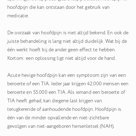
Hiermee kunnen we u relevante advertenties tonen op
hoofdpijn die kan ontstaan door het gebruik van
websites en apps van derden, zoals Facebook en Instagram.
medicatie.
Het uitschakelen van bepaalde cookies kan
De oorzaak van hoofdpijn is niet altijd bekend. En ook de
ervoor zorgen dat gerelateerde functionaliteit
juiste behandeling is lang niet altijd duidelijk. Wat bij de
niet goed werkt. U kunt uw voorkeuren op elk
één werkt hoeft bij de ander geen effect te hebben.
moment wijzigen.
Kortom: een oplossing ligt niet altijd voor de hand.
Meer informatie
Acute hevige hoofdpijn kan een symptoom zijn van een
Accepteer alle cookies
beroerte of een TIA. Ieder jaar krijgen 42.000 mensen een
beroerte en 55.000 een TIA. Als iemand een beroerte of
Bewaar voorkeuren
TIA heeft gehad, kan diegene last krijgen van
terugkerende of aanhoudende hoofdpijn. Hoofdpijn is
één van de minder opvallende en niet-zichtbare
gevolgen van niet-aangeboren hersenletsel (NAH).