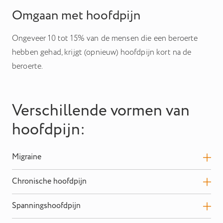
Omgaan met hoofdpijn
Ongeveer 10 tot 15% van de mensen die een beroerte
hebben gehad, krijgt (opnieuw) hoofdpijn kort na de
beroerte.
Verschillende vormen van
hoofdpijn:
Migraine
Mensen met migraine hebben vaak zware hoofdpijn en
Chronische hoofdpijn
last van misselijkheid en overgevoeligheid voor licht en
Chronische hoofdpijn is een term om verschillende
geluid. Soms zien zij ook auraverschijnselen of
Spanningshoofdpijn
vormen van langdurige en aanhoudende hoofdpijn te
lichtflitsen en hebben ze een tintelend gevoel in