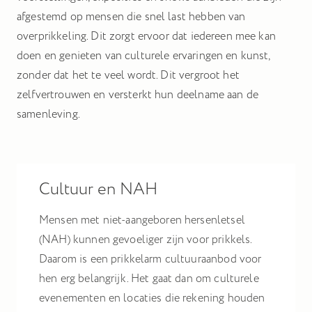
Hiermee kunnen we u relevante advertenties tonen op
afgestemd op mensen die snel last hebben van
websites en apps van derden, zoals Facebook en Instagram.
overprikkeling. Dit zorgt ervoor dat iedereen mee kan
doen en genieten van culturele ervaringen en kunst,
Het uitschakelen van bepaalde cookies kan
zonder dat het te veel wordt. Dit vergroot het
ervoor zorgen dat gerelateerde functionaliteit
zelfvertrouwen en versterkt hun deelname aan de
niet goed werkt. U kunt uw voorkeuren op elk
samenleving.
moment wijzigen.
Meer informatie
Cultuur en NAH
Accepteer alle cookies
Mensen met niet-aangeboren hersenletsel
Bewaar voorkeuren
(NAH) kunnen gevoeliger zijn voor prikkels.
Daarom is een prikkelarm cultuuraanbod voor
hen erg belangrijk. Het gaat dan om culturele
evenementen en locaties die rekening houden