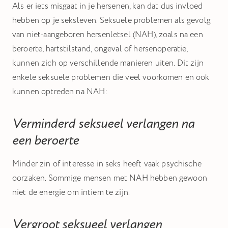
Hiermee kunnen we u relevante advertenties tonen op
Als er iets misgaat in je hersenen, kan dat dus invloed
websites en apps van derden, zoals Facebook en Instagram.
hebben op je seksleven. Seksuele problemen als gevolg
van niet-aangeboren hersenletsel (NAH), zoals na een
Het uitschakelen van bepaalde cookies kan
beroerte, hartstilstand, ongeval of hersenoperatie,
ervoor zorgen dat gerelateerde functionaliteit
kunnen zich op verschillende manieren uiten. Dit zijn
niet goed werkt. U kunt uw voorkeuren op elk
enkele seksuele problemen die veel voorkomen en ook
moment wijzigen.
kunnen optreden na NAH:
Meer informatie
Verminderd seksueel verlangen na
een beroerte
Accepteer alle cookies
Bewaar voorkeuren
Minder zin of interesse in seks heeft vaak psychische
oorzaken. Sommige mensen met NAH hebben gewoon
niet de energie om intiem te zijn.
Vergroot seksueel verlangen