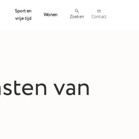
Sport en
Wonen
Zoeken
Contact
vrije tijd
asten van
H