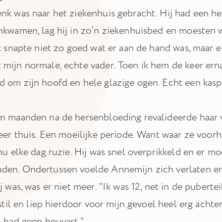
nk was naar het ziekenhuis gebracht. Hij had een he
nkwamen, lag hij in zo’n ziekenhuisbed en moesten w
k snapte niet zo goed wat er aan de hand was, maar e
mijn normale, echte vader. Toen ik hem de keer erna
 om zijn hoofd en hele glazige ogen. Echt een kaspl
n maanden na de hersenbloeding revalideerde haar 
weer thuis. Een moeilijke periode. Want waar ze voor
 nu elke dag ruzie. Hij was snel overprikkeld en er 
en. Ondertussen voelde Annemijn zich verlaten en 
j was, was er niet meer. "Ik was 12, net in de puberte
 stil en liep hierdoor voor mijn gevoel heel erg acht
n had geen houvast."