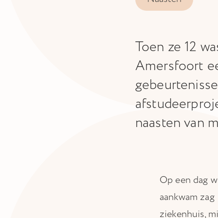
Toen ze 12 wa
Amersfoort ee
gebeurtenissen
afstudeerpro
naasten van m
Op een dag we
aankwam zag i
ziekenhuis, m