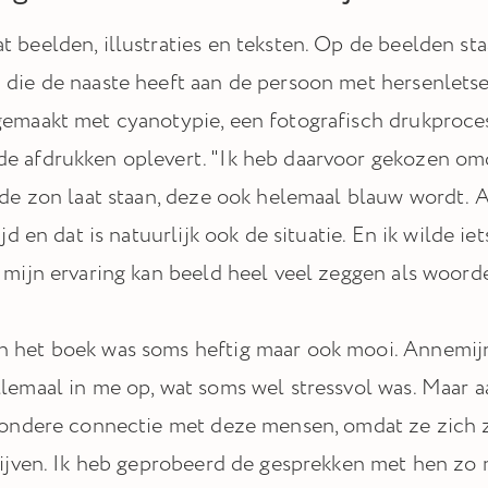
t beelden, illustraties en teksten. Op de beelden s
 die de naaste heeft aan de persoon met hersenletsel
gemaakt met cyanotypie, een fotografisch drukproces 
e afdrukken oplevert. "Ik heb daarvoor gekozen omda
n de zon laat staan, deze ook helemaal blauw wordt. A
tijd en dat is natuurlijk ook de situatie. En ik wilde 
n mijn ervaring kan beeld heel veel zeggen als woord
 het boek was soms heftig maar ook mooi. Annemijn
llemaal in me op, wat soms wel stressvol was. Maar a
jzondere connectie met deze mensen, omdat ze zich 
blijven. Ik heb geprobeerd de gesprekken met hen zo 