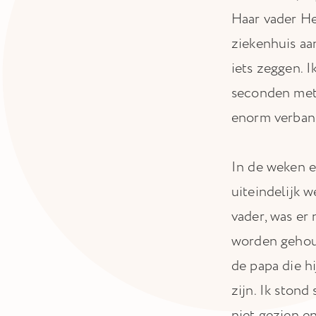
Haar vader He
ziekenhuis aa
iets zeggen. I
seconden met 
enorm verband
In de weken e
uiteindelijk 
vader, was er
worden gehoud
de papa die hi
zijn. Ik stond
niet gezien e