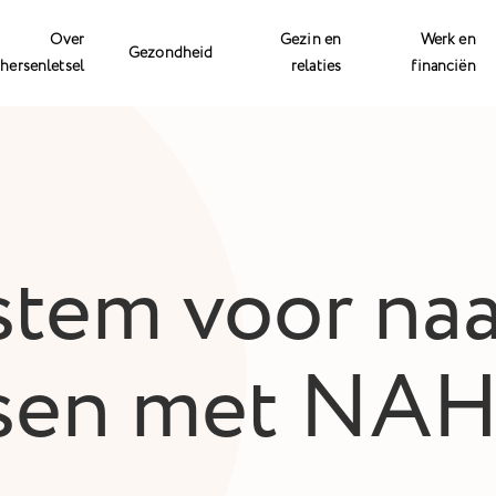
Over
Gezin en
Werk en
Gezondheid
hersenletsel
relaties
financiën
stem voor na
sen met NA