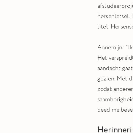
afstudeerproj
hersenletsel.
titel 'Hersen
Annemijn: "Ik
Het verspreid
aandacht gaat
gezien. Met d
zodat anderen
saamhorigheid
deed me besef
Herinnerin