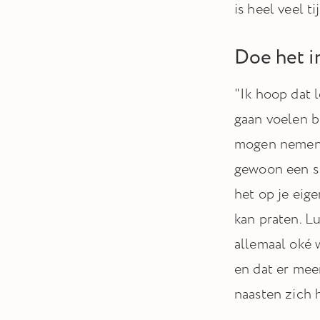
is heel veel ti
Doe het i
"Ik hoop dat 
gaan voelen b
mogen nemen o
gewoon een sit
het op je eige
kan praten. Lu
allemaal oké w
en dat er mee
naasten zich 