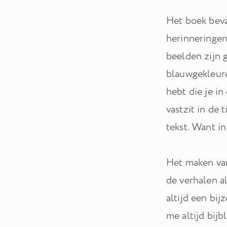
Het boek beva
herinneringen
beelden zijn 
blauwgekleurd
hebt die je i
vastzit in de 
tekst. Want i
Het maken van
de verhalen a
altijd een bi
me altijd bij