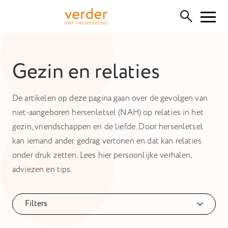
Functionele cookies
Gezin en relaties
Deze cookies zijn nodig voor het correct functioneren van
de website. Let op, deze kunt u niet uitschakelen.
De artikelen op deze pagina gaan over de gevolgen van
Cookies van derden
niet-aangeboren hersenletsel (NAH) op relaties in het
Hiermee kunnen we inhoud van derden insluiten, zoals
gezin, vriendschappen en de liefde. Door hersenletsel
YouTube, Vimeo of SoundCloud. Het uitschakelen hiervan
kan bepaalde functionaliteiten van de website verwijderen.
kan iemand ander gedrag vertonen en dat kan relaties
onder druk zetten. Lees hier persoonlijke verhalen,
Analytische cookies
adviezen en tips.
Hiermee kunnen we de prestaties van onze website
monitoren en verbeteren, evenals anoniem
gebruikersonderzoek uitvoeren.
Filters
Advertentie cookies