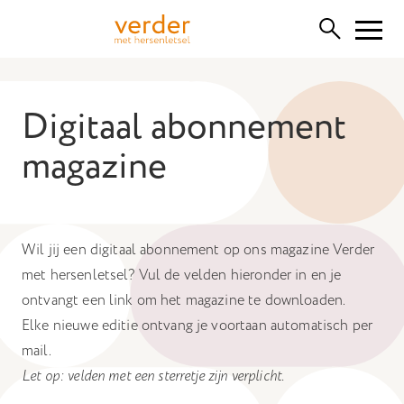
Functionele cookies
Digitaal abonnement
Deze cookies zijn nodig voor het correct functioneren van
de website. Let op, deze kunt u niet uitschakelen.
magazine
Cookies van derden
Hiermee kunnen we inhoud van derden insluiten, zoals
YouTube, Vimeo of SoundCloud. Het uitschakelen hiervan
kan bepaalde functionaliteiten van de website verwijderen.
Wil jij een digitaal abonnement op ons magazine Verder
met hersenletsel? Vul de velden hieronder in en je
Analytische cookies
ontvangt een link om het magazine te downloaden.
Hiermee kunnen we de prestaties van onze website
Elke nieuwe editie ontvang je voortaan automatisch per
monitoren en verbeteren, evenals anoniem
mail.
gebruikersonderzoek uitvoeren.
Let op: velden met een sterretje zijn verplicht.
Advertentie cookies